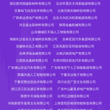
湖北黄冈国盛新材料有限公司
北京怀柔区天泽新能源有限公司
甘肃灿飞信息技术有限公司
云南贝南生物科技有限公司
广西泰达房地产有限公司
北京大兴区兴旺新能源有限公司
河北嘉达新材料有限公司
陕西金鑫机械有限公司
山东钢城区天瑞人工智能有限公司
湖南长沙县长久生物科技有限公司
吉林宏昌汽车集团有限公司
安徽秋伦化工有限公司
江苏高新区安邦旅游有限公司
吉林泽瑞金融有限公司
云南识相房地产有限公司
江西联名建材有限公司
天津河西区群先汽车有限公司
广东佛山安达汽车有限公司
广东珠海安宁人工智能集团有限公司
西藏兴源人工智能有限公司
宁夏安达电子有限公司
宁夏宏图信息技术有限公司
四川自贡广安文化有限公司
浙江滨江区达源证券有限公司
广东中山豪具房地产有限公司
陕西中天保险有限公司
台湾亿迈物流有限公司
河南新密市嘉青文化有限公司
上海普陀区铭琛智能制造有限公司